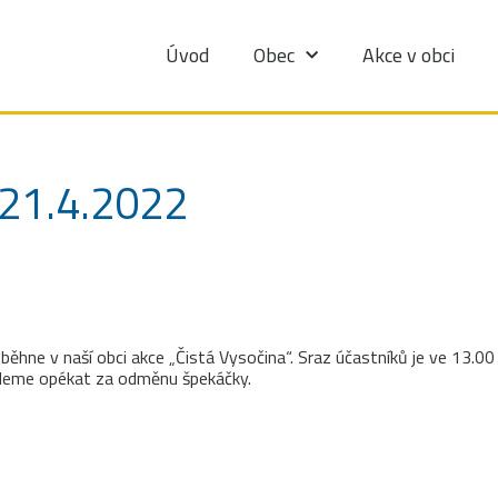
Úvod
Obec
Akce v obci
 21.4.2022
hne v naší obci akce „Čistá Vysočina“. Sraz účastníků je ve 13.0
budeme opékat za odměnu špekáčky.