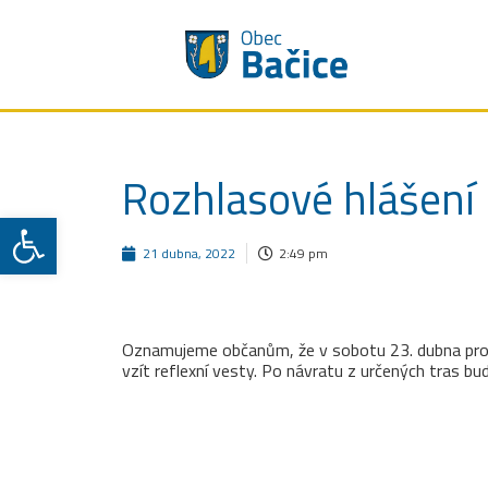
Rozhlasové hlášení
Open toolbar
21 dubna, 2022
2:49 pm
Oznamujeme občanům, že v sobotu 23. dubna probě
vzít reflexní vesty. Po návratu z určených tras 