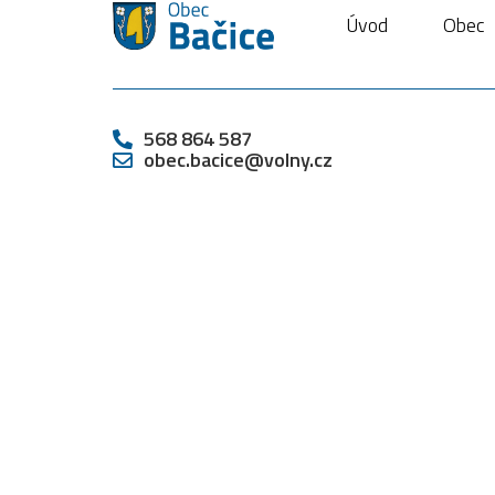
Úvod
Obec
568 864 587
obec.bacice@volny.cz