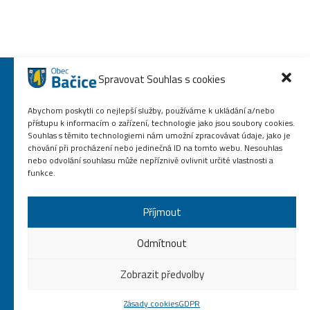
Spravovat Souhlas s cookies
Abychom poskytli co nejlepší služby, používáme k ukládání a/nebo
přístupu k informacím o zařízení, technologie jako jsou soubory cookies.
Souhlas s těmito technologiemi nám umožní zpracovávat údaje, jako je
chování při procházení nebo jedinečná ID na tomto webu. Nesouhlas
nebo odvolání souhlasu může nepříznivě ovlivnit určité vlastnosti a
funkce.
Příjmout
568 864 587
obec.bacice@volny.cz
Odmítnout
© Všechna práva vyhrazena 2020. Vytvořeno službou
YASHICA DIGITAL s.r.o.
Zobrazit předvolby
Zásady cookies
GDPR