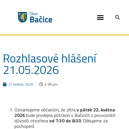
Open toolbar
Rozhlasové hlášení
21.05.2026
21 května, 2026
4:38 pm
Oznamujeme občanům, že zítra
v pátek 22. května
2026
bude prodejna potravin v Bačicích z provozních
důvodů otevřena
od 7:30 do 8:30
. Děkujeme za
pochopení.