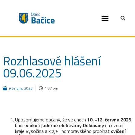
Open toolbar
Rozhlasové hlášení
09.06.2025
9 června, 2025
4:07 pm
Upozorňujeme občany, že ve dnech
10. -12. června
2025
bude
v okolí Jaderné elektrárny Dukovany
na území
kraje Vysočina a kraje Jihomoravského probíhat
cvičení