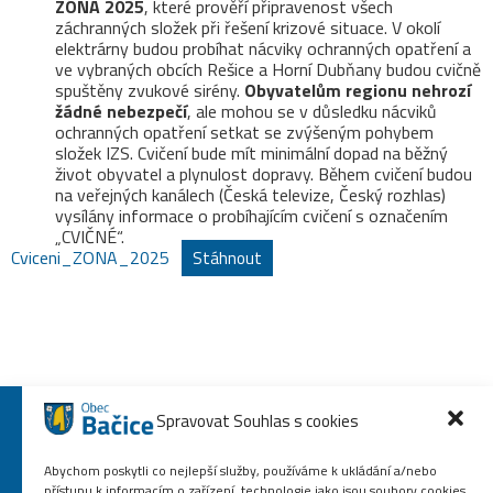
ZÓNA 2025
, které prověří připravenost všech
záchranných složek při řešení krizové situace. V okolí
elektrárny budou probíhat nácviky ochranných opatření a
ve vybraných obcích Rešice a Horní Dubňany budou cvičně
spuštěny zvukové sirény.
Obyvatelům regionu nehrozí
žádné nebezpečí
, ale mohou se v důsledku nácviků
ochranných opatření setkat se zvýšeným pohybem
složek IZS. Cvičení bude mít minimální dopad na běžný
život obyvatel a plynulost dopravy. Během cvičení budou
na veřejných kanálech (Česká televize, Český rozhlas)
vysílány informace o probíhajícím cvičení s označením
„CVIČNÉ“.
Cviceni_ZONA_2025
Stáhnout
Spravovat Souhlas s cookies
Abychom poskytli co nejlepší služby, používáme k ukládání a/nebo
přístupu k informacím o zařízení, technologie jako jsou soubory cookies.