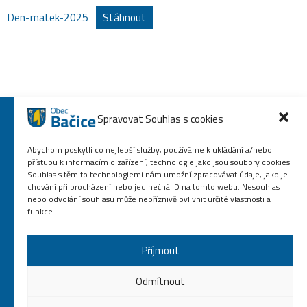
Den-matek-2025
Stáhnout
Spravovat Souhlas s cookies
Abychom poskytli co nejlepší služby, používáme k ukládání a/nebo
přístupu k informacím o zařízení, technologie jako jsou soubory cookies.
Souhlas s těmito technologiemi nám umožní zpracovávat údaje, jako je
chování při procházení nebo jedinečná ID na tomto webu. Nesouhlas
nebo odvolání souhlasu může nepříznivě ovlivnit určité vlastnosti a
funkce.
Příjmout
568 864 587
obec.bacice@volny.cz
Odmítnout