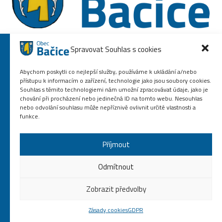
Spravovat Souhlas s cookies
Abychom poskytli co nejlepší služby, používáme k ukládání a/nebo
568 864 587
přístupu k informacím o zařízení, technologie jako jsou soubory cookies.
obec.bacice@volny.cz
Souhlas s těmito technologiemi nám umožní zpracovávat údaje, jako je
chování při procházení nebo jedinečná ID na tomto webu. Nesouhlas
nebo odvolání souhlasu může nepříznivě ovlivnit určité vlastnosti a
© Všechna práva vyhrazena 2020. Vytvořeno službou
YASHICA DIGITAL s.r.o.
funkce.
Příjmout
Odmítnout
Zobrazit předvolby
Zásady cookies
GDPR